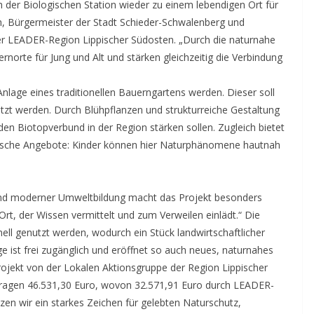
der Biologischen Station wieder zu einem lebendigen Ort für
th, Bürgermeister der Stadt Schieder-Schwalenberg und
er LEADER-Region Lippischer Südosten. „Durch die naturnahe
Lernorte für Jung und Alt und stärken gleichzeitig die Verbindung
Anlage eines traditionellen Bauerngartens werden. Dieser soll
utzt werden. Durch Blühpflanzen und strukturreiche Gestaltung
den Biotopverbund in der Region stärken sollen. Zugleich bietet
gische Angebote: Kinder können hier Naturphänomene hautnah
und moderner Umweltbildung macht das Projekt besonders
 Ort, der Wissen vermittelt und zum Verweilen einlädt.“ Die
ell genutzt werden, wodurch ein Stück landwirtschaftlicher
e ist frei zugänglich und eröffnet so auch neues, naturnahes
ojekt von der Lokalen Aktionsgruppe der Region Lippischer
tragen 46.531,30 Euro, wovon 32.571,91 Euro durch LEADER-
zen wir ein starkes Zeichen für gelebten Naturschutz,