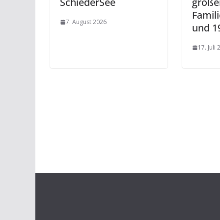
SchiederSee
große
Famil
7. August 2026
und 19
17. Juli