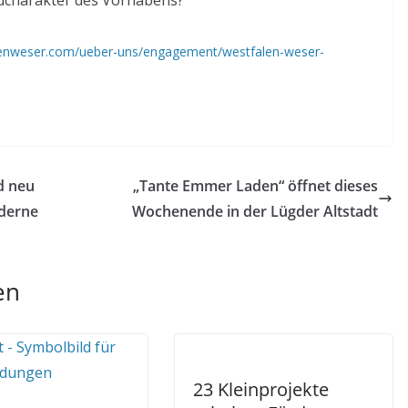
ldcharakter des Vorhabens?
lenweser.com/ueber-uns/engagement/westfalen-weser-
d neu
„Tante Emmer Laden“ öffnet dieses
oderne
Wochenende in der Lügder Altstadt
en
23 Kleinprojekte