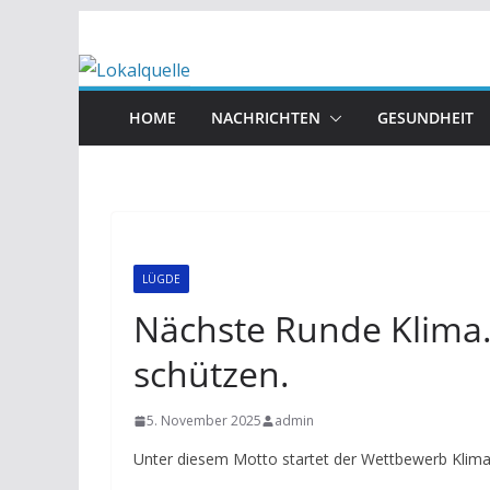
Zum
Inhalt
springen
HOME
NACHRICHTEN
GESUNDHEIT
LÜGDE
Nächste Runde Klima.S
schützen.
5. November 2025
admin
Unter diesem Motto startet der Wettbewerb Klima.S