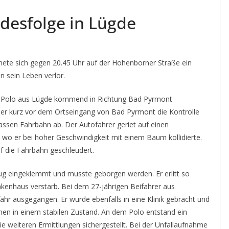
odesfolge in Lügde
ete sich gegen 20.45 Uhr auf der Hohenborner Straße ein
n sein Leben verlor.
W Polo aus Lügde kommend in Richtung Bad Pyrmont
r er kurz vor dem Ortseingang von Bad Pyrmont die Kontrolle
assen Fahrbahn ab. Der Autofahrer geriet auf einen
 wo er bei hoher Geschwindigkeit mit einem Baum kollidierte.
f die Fahrbahn geschleudert.
g eingeklemmt und musste geborgen werden. Er erlitt so
nkenhaus verstarb. Bei dem 27-jährigen Beifahrer aus
r ausgegangen. Er wurde ebenfalls in eine Klinik gebracht und
chen in einem stabilen Zustand. An dem Polo entstand ein
e weiteren Ermittlungen sichergestellt. Bei der Unfallaufnahme