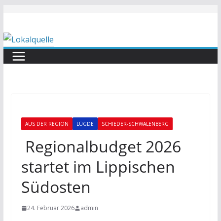
Zum
Inhalt
springen
AUS DER REGION
LÜGDE
SCHIEDER-SCHWALENBERG
Regionalbudget 2026
startet im Lippischen
Südosten
24. Februar 2026
admin