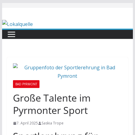
Zum
Inhalt
springen
BAD PYRMONT
Große Talente im
Pyrmonter Sport
7. April 2025
Saskia Trope