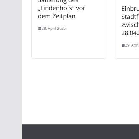
„Lindenhofs“ vor
Einbr
dem Zeitplan
Stadtf
zwisc
29. April 2025
28.04
29. Apri