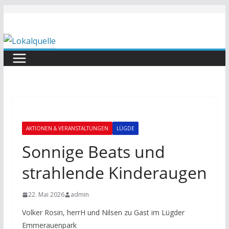
Zum
Inhalt
springen
AKTIONEN & VERANSTALTUNGEN
LÜGDE
Sonnige Beats und
strahlende Kinderaugen
22. Mai 2026
admin
Volker Rosin, herrH und Nilsen zu Gast im Lügder
Emmerauenpark