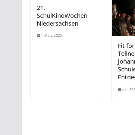
21.
SchulKinoWochen
Niedersachsen
4. März 2025
Fit fo
Teiln
Johan
Schul
Entde
28. Feb