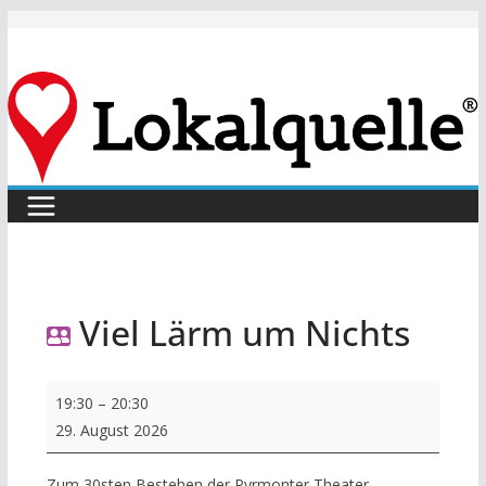
Zum
Inhalt
springen
Viel Lärm um Nichts
Viel
19:30
–
20:30
Lärm
29. August 2026
um
Nichts
Zum 30sten Bestehen der Pyrmonter Theater