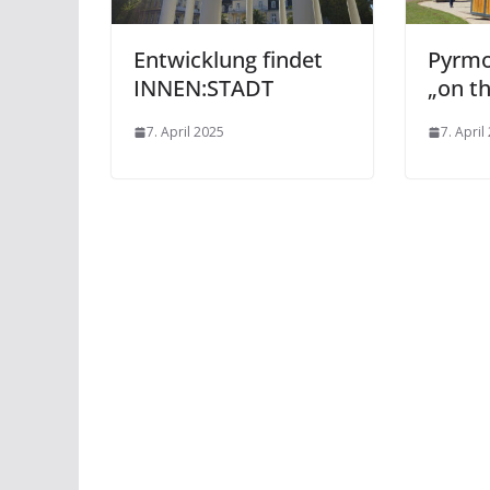
Entwicklung findet
Pyrmo
INNEN:STADT
„on th
7. April 2025
7. April